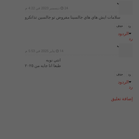
غير معرف
24 ديسمبر 2023 في 4:22 م
سلامات ايش هاي هاي جالسينا مفروض تو جالسين تذاتكرو
رد
حذف
الردود
رد
غير معرف
14 يناير 2025 في 5:53 م
انتي نوبه
طبعا انا جايه من ٢٠٢٥
رد
حذف
الردود
رد
إضافة تعليق