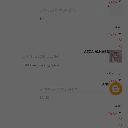
الردود
غير معرف
15 يناير 2023 في 3:43 م
Hi
حذف
الردود
رد
رد
AZZA ALHABSI GR.8\4
6 مارس 2023 في 9:08 م
ادعولي اجيب نسبة 100
رد
حذف
الردود
ANIME GIRL
9 أبريل 2023 في 10:45 م
🤦‍♀️🤦‍♀️
حذف
الردود
رد
رد