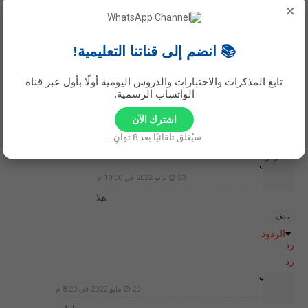
×
الله يوفقك انا بعد بكره
حذف
الردود
📚 انضم إلى قناتنا التعليمية!
رد
رد
تابع المذكرات والاختبارات والدروس اليومية أولًا بأول عبر قناة
غير معرف
الواتساب الرسمية.
18 مايو 2022 في 5:16 م
اهلين
اشترك الآن
سيُغلق تلقائيًا بعد
7
ثوانٍ...
رد
حذف
الردود
غير معرف
23 مايو 2022 في 10:00 م
هلا
حذف
الردود
رد
رد
غير معرف
20 مايو 2022 في 8:20 م