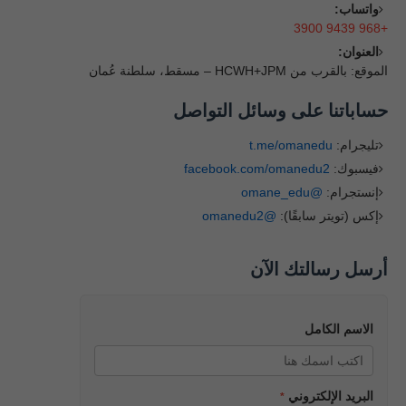
واتساب:
+968 9439 3900
العنوان:
الموقع: بالقرب من HCWH+JPM – مسقط، سلطنة عُمان
حساباتنا على وسائل التواصل
تليجرام:
t.me/omanedu
فيسبوك:
facebook.com/omanedu2
إنستجرام:
@omane_edu
إكس (تويتر سابقًا):
@omanedu2
أرسل رسالتك الآن
الاسم الكامل
البريد الإلكتروني
*