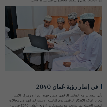
بين الإبداع الفني والتفكير الحاسوبي في نشاط واحد.
في إطار رؤية عُمان 2040
يأتي تنفيذ برامج
المختبر الرقمي
ضمن جهود الوزارة ومركز الامتياز
لتعزيز ثقافة
الابتكار الرقمي
لدى الناشئة، وتنمية قدراتهم في مجالات
التقنية الحديثة بما ينسجم مع مستهدفات
#رؤية_عُمان_2040
في بناء