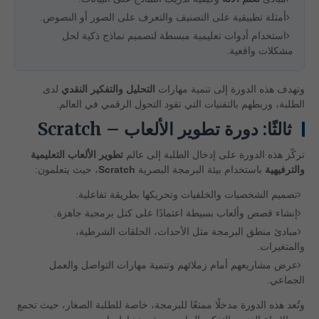
أمثلة تطبيقية على التصنيف والتعرف على الصور أو النصوص.
استخدام أدوات تعليمية مبسطة لتصميم نماذج ذكية لحل
مشكلات واقعية.
وتهدف هذه الدورة إلى تنمية مهارات
التحليل والتفكير النقدي
لدى
الطلبة، وربطهم بالتقنيات التي تقود التحول الرقمي في العالم.
ثالثًا: دورة تطوير الألعاب – Scratch
تركّز هذه الدورة على إدخال الطلبة إلى عالم
تطوير الألعاب التعليمية
والترفيهية
باستخدام بيئة البرمجة البصرية
Scratch
، حيث يتعلمون:
تصميم الشخصيات والخلفيات وتحريكها بطريقة تفاعلية.
إنشاء قصص وألعاب بسيطة اعتمادًا على كتل برمجية جاهزة.
مبادئ منطق البرمجة مثل الأحداث، الحلقات الشرطية،
والمتغيرات.
عرض مشاريعهم أمام زملائهم وتنمية مهارات التواصل والعمل
الجماعي.
وتُعد هذه الدورة مدخلًا ممتعًا للبرمجة، خاصة للطلبة الصغار، حيث تجمع