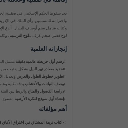
بعد سقوط الحكم الإسلامي في صقلية، لجأ 
واحترامه للمسلمين. رأى الملك في الإدر
وكتاب شامل يضم أوصاف البلدان. أبدع الإ
لوح فضي ضخم عُرف بـ
لوح الترسيم
، وكان
إنجازاته العلمية
رسم أول خريطة عالمية دقيقة
تشمل البحا
تحديد مصادر نهر النيل
بشكل يقترب من الح
تطوير خطوط الطول والعرض
وتعديل الأ
وصف النباتات والأعشاب
بدقة طبية وعلمي
دراسة الفصول والمناخ
والربط بين البيئة
إنشاء أول نموذج للكرة الأرضية
مصنوع من
أهم مؤلفاته
1- كتاب نزهة المشتاق في اختراق الآفاق (الكتاب الروجري)