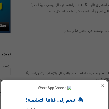
 استغرق تأليفه
15 عامًا
، واعتمد فيه الإدريسي منهجًا جديدًا
م إلى عشرة أجزاء، مع خرائط دقيقة لكل جزء.
ات توسعية في الجغرافيا والبلدان.
نموذج ا
الاسم
، بعد حياة حافلة بالعلم والترحال والإنجاز. ترك وراءه إرثًا
ثلاثة قرون
.
بريد إلك
×
رسالة
*
📚 انضم إلى قناتنا التعليمية!