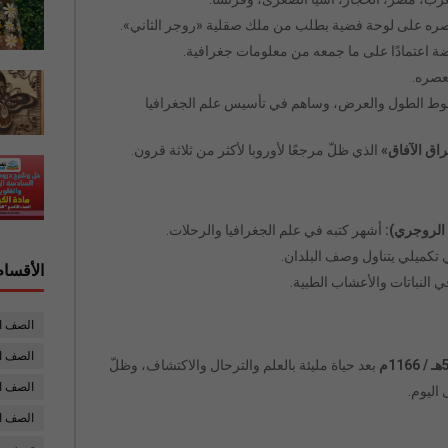
ره على لوحة فضية بطلب من ملك صقلية «روجر الثاني».
فضة اعتمادًا على ما جمعه من معلومات جغرافية.
بعصره.
وط الطول والعرض، وساهم في تأسيس علم الجغرافيا
اق الآفاق»
الذي ظلّ مرجعًا لأوروبا لأكثر من ثلاثة قرون.
 الروجري):
أشهر كتبه في علم الجغرافيا والرحلات.
تكميلي يتناول وصف البلدان.
الأقسام
 النباتات والأعشاب الطبية.
الصف ا
الصف ال
11م
بعد حياة مليئة بالعلم والترحال والاكتشاف، وظلّ
الصف ا
اليوم.
الصف ا