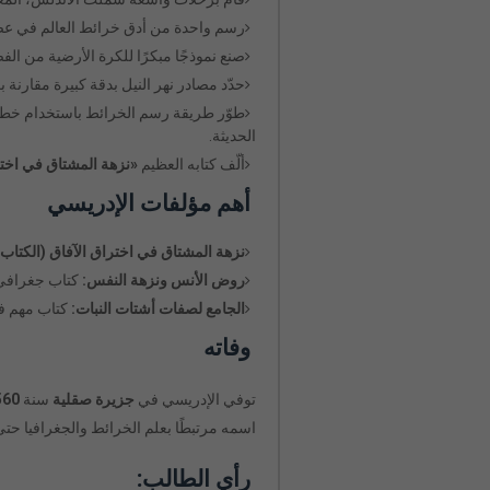
رسم واحدة من أدق خرائط العالم في عص
صنع نموذجًا مبكرًا للكرة الأرضية من ال
حدّد مصادر نهر النيل بدقة كبيرة مقارنة 
طوّر طريقة رسم الخرائط باستخدام خط
الحديثة.
ألّف كتابه العظيم
«نزهة المشتاق في اختر
أهم مؤلفات الإدريسي
نزهة المشتاق في اختراق الآفاق (الكتاب
روض الأنس ونزهة النفس:
كتاب جغرافي 
الجامع لصفات أشتات النبات:
كتاب مهم في
وفاته
توفي الإدريسي في
جزيرة صقلية
سنة
560هـ / 66
اسمه مرتبطًا بعلم الخرائط والجغرافيا حتى 
رأي الطالب: