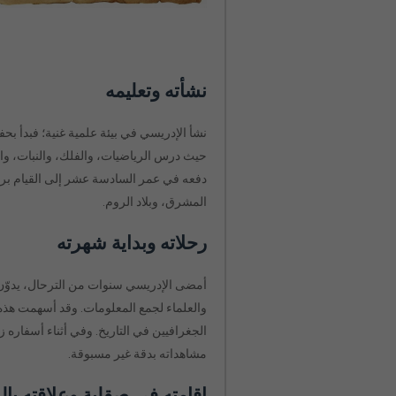
نشأته وتعليمه
نشأ الإدريسي في بيئة علمية غنية؛ فبدأ بح
حيث درس الرياضيات، والفلك، والنبات، والطب
دفعه في عمر السادسة عشر إلى القيام بر
المشرق، وبلاد الروم.
رحلاته وبداية شهرته
أمضى الإدريسي سنوات من الترحال، يدوّن 
والعلماء لجمع المعلومات. وقد أسهمت هذه 
الجغرافيين في التاريخ. وفي أثناء أسفاره ز
مشاهداته بدقة غير مسبوقة.
إقامته في صقلية وعلاقته بال