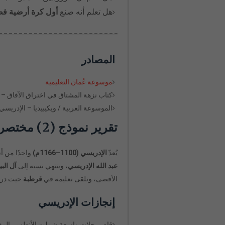
هل تعلم أنه صنع
أول كرة أرضية فض
المصادر
موسوعة عُمان التعليمية
كتاب نزهة المشتاق في اختراق الآفاق – 
الموسوعة العربية / ويكيبيديا – الإدريسي
تقرير نموذج (2) مختصر عن الإدريسي للطلاب
يُعدّ
الإدريسي (1100–1166م)
واحدًا من أ
عبد الله الإدريسي
، وينتهي نسبه إلى
آل الب
الأقصى، وتلقى تعليمه في
قرطبة
حيث درس 
إنجازات الإدريسي
قام برحلات واسعة شملت الأندلس، المغ