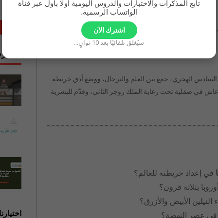
تابع المذكرات والاختبارات والدروس اليومية أولًا بأول عبر قناة
الواتساب الرسمية.
اشترك الآن
سيُغلق تلقائيًا بعد
9
ثوانٍ...
المشرف
لسادس الهجري، جمع بين العلم والترحال، ووضع أدق خريطة
. عاش في صقلية تحت رعاية الملك روجر الثاني، وقدّم للبشرية
في إعداد خريطته للعالم؟
وبا بثلاثة قرون؟
 النيلين الأبيض والأزرق؟
اختيارنا
ه في عصر النهضة؟