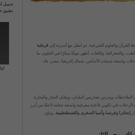
تحميل أد
تطبيق حل
فظ القرآن والعلوم الشرعية، ثم انتقل مع أسرته إلى
قرطبة
، والجغرافيا، واللغات. أظهر نبوغًا مبكرًا في العلوم، ما
حلات واسعة شملت الأندلس، شمال إفريقيا، مصر، بلاد
اول
الملاحظات ويدرس تضاريس البلدان، ويقابل التجار والبحارة
الرحلات في تكوين قاعدة معرفية واسعة جعلته لاحقًا من أبرز
ار
إنجلترا وفرنسا وآسيا الصغرى والقسطنطينية
، ودوّن
ملك روجر الثاني