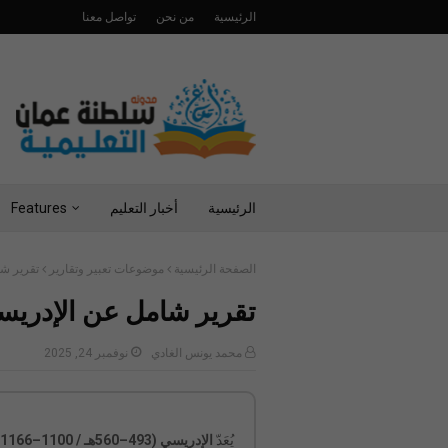
الرئيسية
من نحن
تواصل معنا
الرئيسية
أخبار التعليم
Features
الصفحة الرئيسية
موضوعات تعبير وتقارير
تقرير شا
تقرير شامل عن الإدريسي 
محمد يونس الغادي
نوفمبر 24, 2025
يُعَدّ
الإدريسي (493–560هـ / 1100–1166م)