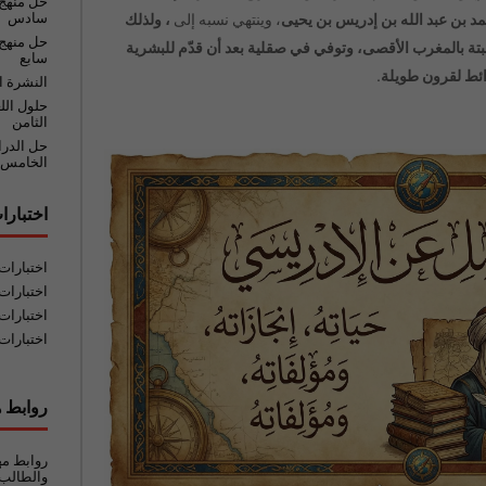
حل منهج
سادس
 بن عبد الله بن إدريس بن يحيى
، وينتهي نسبه إلى
، ولذلك
حل منهج 
تة
بالمغرب الأقصى، وتوفي في
صقلية
بعد أن قدّم للبشرية
سابع
لخرائط لقرون طويلة.
النشرة ا
حلول الل
الثامن
حل الدر
الخامس
اختبارا
اختبارا
اختبارات
اختبارات
اختبارات
روابط ه
روابط مه
والطالب