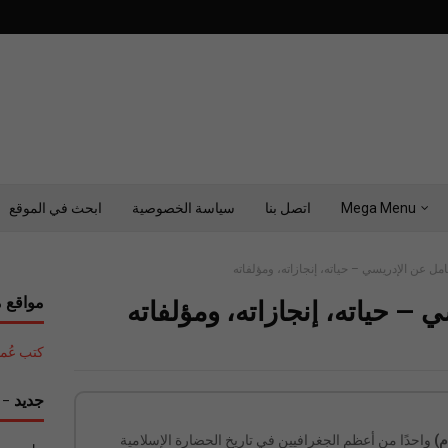
Mega Menu
اتصل بنا
سياسة الخصوصية
ابحث في الموقع
مل عن الإدريسي – حياته، إنجازاته، ومؤلفاته
مواقع م
– حياته، إنجازاته، ومؤلفاته
كتب عُمان التع
جديد - ح
واحدًا من أعظم الجغرافيين في تاريخ الحضارة الإسلامية