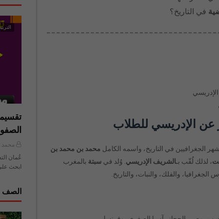
ية
في التاريخ؟
التربية
الإدريسي
تقسيما
الصفو
محمد ي
شهر الجغرافيين في التاريخ، واسمه الكامل
محمد بن محمد بن
عُمان الت
يت
، لذلك لُقّب بـ
الشريف الإدريسي
. وُلد في
سبتة
بالمغرب
ابحث على
الجغرافيا، والفلك، والنبات، والتاريخ.
الصف ا
رب، مصر، الحجاز، آسيا الصغرى، وفرنسا.