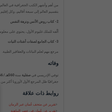
من أهم وأشهر الكتب الجغرافية في العالم،
بتقسيم العالم إلى سبعة أقاليم، وكل إقلي
2- كتاب روض الأنس ونزهة النفس
ألّفه للملك غليوم الأول، يحتوي على معلوم
3- كتاب الجامع لصفات أشتات النبات
مرجع مهم لعلم النباتات والعقاقير الطبية.
وفاته
توفي الإدريسي في
صقلية
سنة
560هـ / 1166م
جغرافيًا ظل المرجع الأول لأوروبا أكثر من
روابط ذات علاقة
تقرير عن متحف عُمان عبر الزمان
تقرير عن عُمان في عصر النباهنة