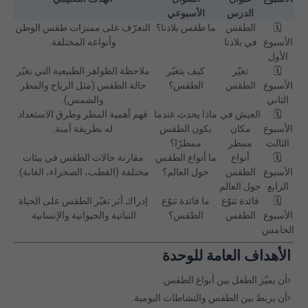
الدرس
الأسبوعي
🗓️
الطقس
ما طقس بلادنا؟
التعرّف على مميزات طقس الوطن
الأسبوع
في بلادنا
وأنواعه المختلفة.
الأول
🗓️
تغيّر
كيف يتغيّر
ملاحظة الظواهر الطبيعية التي تغيّر
الأسبوع
الطقس
الطقس؟
حالة الطقس (مثل الرياح والمطر
الثاني
والشمس).
🗓️
العيش في
ماذا يحدث عندما
فهم أهمية المطر وطرق الاستعداد
الأسبوع
مكان
يكون الطقس
له بطريقة آمنة.
الثالث
ممطر
ممطرًا؟
🗓️
أنواع
ما أنواع الطقس
مقارنة حالات الطقس في بيئات
الأسبوع
الطقس
حول العالم؟
مختلفة (القطب، الصحراء، الغابة).
الرابع
حول العالم
🗓️
فائدة تنوّع
ما فائدة تنوّع
إدراك أثر تغيّر الطقس على الحياة
الأسبوع
الطقس
الطقس؟
النباتية والحيوانية والإنسانية.
الخامس
الأهداف العامة للوحدة
أن يميّز الطفل بين أنواع الطقس.
أن يربط بين الطقس والنشاطات اليومية.