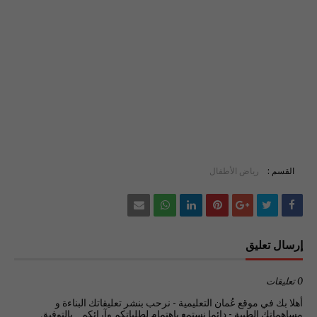
القسم :
رياض الأطفال
إرسال تعليق
0 تعليقات
أهلا بك في موقع عُمان التعليمية - نرحب بنشر تعليقاتك البناءة و
مساهماتك الطيبة - دائما نستمع بإهتمام لطلباتكم وآرائكم .. بالتوفيق