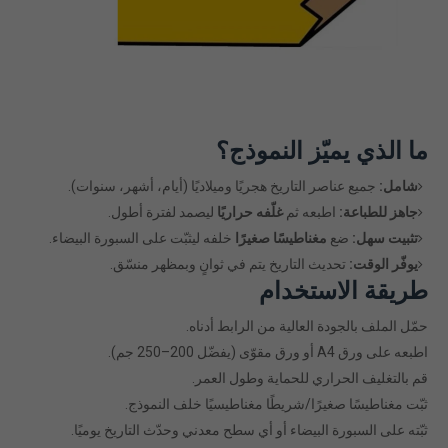
ما الذي يميّز النموذج؟
شامل:
جميع عناصر التاريخ هجريًا وميلاديًا (أيام، أشهر، سنوات).
جاهز للطباعة:
اطبعه ثم
غلّفه حراريًا
ليصمد لفترة أطول.
تثبيت سهل:
ضع
مغناطيسًا صغيرًا
خلفه ليثبّت على السبورة البيضاء.
يوفّر الوقت:
تحديث التاريخ يتم في ثوانٍ وبمظهر منسّق.
طريقة الاستخدام
حمّل الملف بالجودة العالية من الرابط أدناه.
اطبعه على ورق A4 أو ورق مقوّى (يفضّل 200–250 جم).
قم بالتغليف الحراري للحماية وطول العمر.
ثبّت مغناطيسًا صغيرًا/شريطًا مغناطيسيًا خلف النموذج.
ثبّته على السبورة البيضاء أو أي سطح معدني وحدّث التاريخ يوميًا.