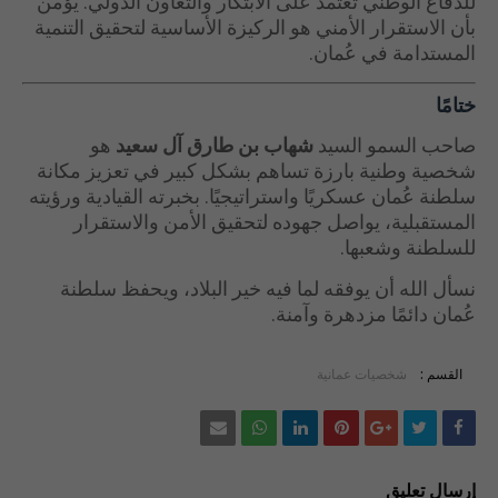
للدفاع الوطني تعتمد على الابتكار والتعاون الدولي. يؤمن
بأن الاستقرار الأمني هو الركيزة الأساسية لتحقيق التنمية
المستدامة في عُمان.
ختامًا
صاحب السمو السيد
شهاب بن طارق آل سعيد
هو
شخصية وطنية بارزة تساهم بشكل كبير في تعزيز مكانة
سلطنة عُمان عسكريًا واستراتيجيًا. بخبرته القيادية ورؤيته
المستقبلية، يواصل جهوده لتحقيق الأمن والاستقرار
للسلطنة وشعبها.
نسأل الله أن يوفقه لما فيه خير البلاد، ويحفظ سلطنة
عُمان دائمًا مزدهرة وآمنة.
القسم :
شخصيات عمانية
إرسال تعليق