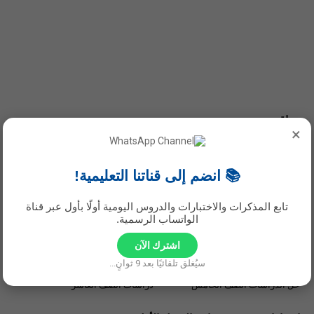
مواقع مهمة:
×
كتب عُمان التعليمية PDF محدثة 2026
📚 انضم إلى قناتنا التعليمية!
جديد - حلول مناهج 2026
تابع المذكرات والاختبارات والدروس اليومية أولًا بأول عبر قناة
الواتساب الرسمية.
حل منهج ديني قيمي صف سادس
حل ديني قيمي صف خامس
حل منهج لغتي الجميلة صف سابع
حل ديني قيمي صف سابع
اشترك الآن
النشرة التوجيهية
مقرر الحفظ التربية الإسلامية
سيُغلق تلقائيًا بعد
8
ثوانٍ...
حلول اللغة العربية الصف الثامن
حل ديني قيمي الصف الثامن
حل الدراسات الصف الخامس
دراسات الصف العاشر