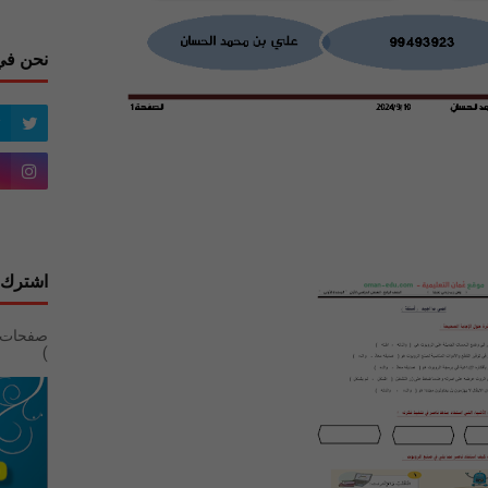
نحن في
اشترك 
)