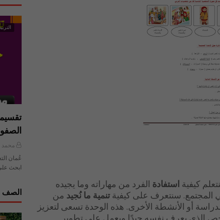
التربية
تقسيما
الصفو
محمد ي
عُمان الت
ابحث على
تعلم كيفية
استفادة
الفرد من مهاراته وما يجيده
الصف ا
 المجتمع. سنتعرف على كيفية
تنمية ما نُجيد
من
راسة أو الأنشطة الأخرى. هذه الوحدة تسعى لتعزيز
ص الذي يعرف نفسه جيدًا ويعمل على تطوير