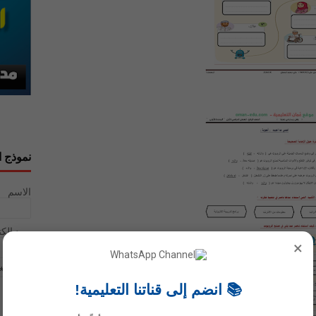
نموذج ا
الاسم
بريد إلك
×
رسالة
*
📚 انضم إلى قناتنا التعليمية!