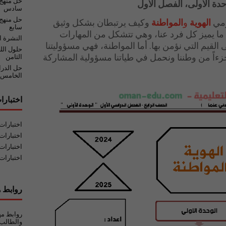
حل منهج
حدة الأولى، الفصل الأول
سادس
حل منهج 
مي
الهوية
و
المواطنة
وكيف يرتبطان بشكل وثيق
سابع
ي ما يميز كل فرد عنا، وهي تتشكل من المهارات
النشرة ا
ى القيم التي نؤمن بها. أما المواطنة، فهي مسؤوليتنا
حلول الل
ءاً من وطننا ونحمل في طياتنا مسؤولية المشاركة
الثامن
حل الدر
الخامس
اختبارا
اختبارا
اختبارات
اختبارات
اختبارات
روابط ه
روابط مه
والطالب