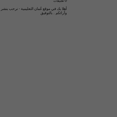
0 تعليقات
أهلا بك في موقع عُمان التعليمية - نرحب بنشر تع
وآرائكم .. بالتوفيق