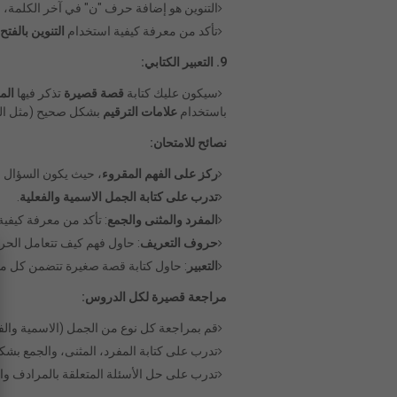
التنوين هو إضافة حرف "ن" في آخر الكلمة، مث
تأكد من معرفة كيفية استخدام
التنوين بالفتح
9. التعبير الكتابي:
سيكون عليك كتابة
قصة قصيرة
تذكر فيها
الم
باستخدام
علامات الترقيم
بشكل صحيح (مثل النق
نصائح للامتحان:
ركز على الفهم المقروء
، حيث يكون السؤال م
تدرب على كتابة الجمل الاسمية والفعلية
.
المفرد والمثنى والجمع
: تأكد من معرفة كيفي
حروف التعريف
: حاول فهم كيف تتعامل الحر
التعبير
: حاول كتابة قصة صغيرة تتضمن كل 
مراجعة قصيرة لكل الدروس:
قم بمراجعة كل نوع من الجمل (الاسمية والفع
تدرب على كتابة المفرد، المثنى، والجمع بش
تدرب على حل الأسئلة المتعلقة بالمرادف وا