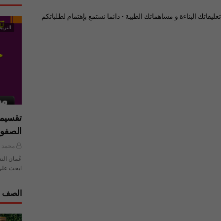
ليقاتك البناءة و مساهماتك الطيبة - دائما نستمع بإهتمام لطلباتكم
التربية
تقسيما
الصفو
محمد ي
عُمان الت
ابحث على
الصف ا