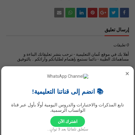
إرسال تعليق
0 تعليقات
أهلا بك في موقع عُمان التعليمية - نرحب بنشر تعليقاتك البناءة و
مساهماتك الطيبة - دائما نستمع بإهتمام لطلباتكم وآرائكم .. بالتوفيق
×
📚 انضم إلى قناتنا التعليمية!
تابع المذكرات والاختبارات والدروس اليومية أولًا بأول عبر قناة
الواتساب الرسمية.
اشترك الآن
سيُغلق تلقائيًا بعد
2
ثوانٍ...