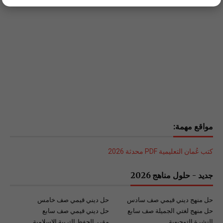
مواقع مهمة:
كتب عُمان التعليمية PDF محدثة 2026
جديد - حلول مناهج 2026
حل منهج ديني قيمي صف سادس
حل ديني قيمي صف خامس
حل منهج لغتي الجميلة صف سابع
حل ديني قيمي صف سابع
النشرة التوجيهية
مقرر الحفظ التربية الإسلامية