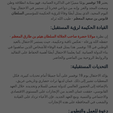
يعتبر
18 نوفمبر
يومًا مميزًا في الذاكرة العمانية، فهو بمثابة انطلاقة وطن
ومبعث المجد والعز. وإنه من دواعي فخرنا أن نستمر في الاحتفال بهذا
اليوم المجيد، الذي يمثل أيضًا وفاءً للرؤية الحكيمة للمؤسس
السلطان
قابوس بن سعيد المعظم
- طيب الله ثراه.
القيادة الحكيمة لرؤية المستقبل:
إن نظرة
مولانا حضرة صاحب الجلالة السلطان هيثم بن طارق المعظم
-
حفظه الله ورعاه - تعكس ثاقبة وحكيمة، حيث يستمر الاحتفال بالعيد
الوطني في 18 نوفمبر. هذا يمثل قمة الوفاء للأشخاص الذين ساهموا في
بناء الدولة العمانية. كما يعلمنا الاحتفال أيضًا أهمية الحفاظ على التقاليد
والروابط الروحية بين الماضي والحاضر.
التحديات المستقبلية:
يؤكد الاحتفال يوم 18 نوفمبر على أننا جميعًا أمام تحديات كبيرة، فكل
المعطيات تشير إلى ذلك. عمان لديها تراث حضاري وتاريخي عريق،
بالإضافة إلى الحضور العالمي كدولة تسعى للسلام وتجديده. خلال العهد
القابوسي، حققت عمان العديد من الإنجازات على المستوى الاقتصادي
والاجتماعي والتنمية. ومع العهد الجديد، فإن الأعباء تزداد على القيادة
والشعب في المحافظة على هذه الإنجازات.
دعوة للعمل والتطوير: