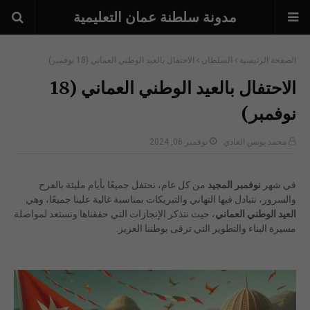
مدونة سلطنة عمان التعليمية
الصفحة الرئيسية
السلطان
الاحتفال بالعيد الوطني العماني (18 نوفمبر)
الاحتفال بالعيد الوطني العماني (18
نوفمبر)
محمد يونس الغادي
نوفمبر 06, 2024
في شهر
نوفمبر المجيد
من كل عام، نحتفل جميعًا بأيام مليئة بالفرح
والسرور، نتبادل فيها التهاني والتبريكات بمناسبة غالية علينا جميعًا، وهي
العيد الوطني العماني
، حيث نتذكر الإنجازات التي حققناها ونستعد لمواصلة
مسيرة البناء والتطوير التي ترقى بوطننا العزيز.