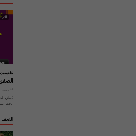
التربية
تقسيما
الصفو
محمد ي
عُمان الت
ابحث على
الصف ا