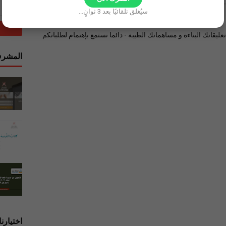
سيُغلق تلقائيًا بعد
2
ثوانٍ...
ليقاتك البناءة و مساهماتك الطيبة - دائما نستمع بإهتمام لطلباتكم
المشرف
اختيارنا