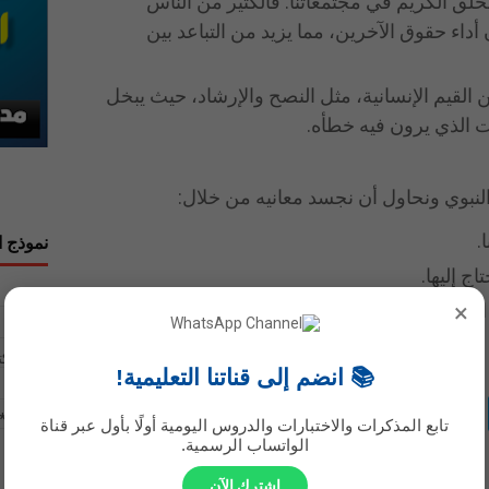
لق الكريم في مجتمعاتنا. فالكثير من الناس
ء حقوق الآخرين، مما يزيد من التباعد بين
ن القيم الإنسانية، مثل النصح والإرشاد، حيث يبخل
ت الذي يرون فيه خطأه.
النبوي ونحاول أن نجسد معانيه من خلال:
.
نموذج ا
ج إليها.
الاسم
×
لتكافل والمودة بين الناس.
بريد إلك
📚 انضم إلى قناتنا التعليمية!
Google+
رسالة
*
تابع المذكرات والاختبارات والدروس اليومية أولًا بأول عبر قناة
الواتساب الرسمية.
اشترك الآن