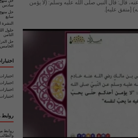
حل منهج
، قال: قال النبي صلى الله عليه وسلم: (لا يؤمن
سادس
) [متفق عليه].
حل منهج 
سابع
النشرة ا
حلول الل
الثامن
حل الدر
الخامس
اختبارا
اختبارا
اختبارات
اختبارات
اختبارات
روابط ه
روابط مه
والطالب