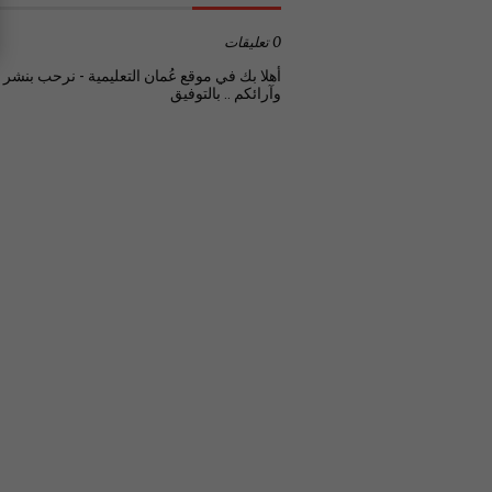
0 تعليقات
أهلا بك في موقع عُمان التعليمية - نرحب بنشر تع
وآرائكم .. بالتوفيق