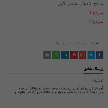
نماذج الإختبار القصير الأول
نموذج 1
نموذج 2
القسم :
الصف الثامن
ديني قيمي8
إرسال تعليق
0 تعليقات
أهلا بك في موقع عُمان التعليمية - نرحب بنشر تعليقاتك البناءة و
مساهماتك الطيبة - دائما نستمع بإهتمام لطلباتكم وآرائكم .. بالتوفيق