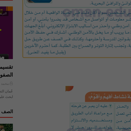
التربية
تقسيما
الصفو
محمد ي
عُمان الت
ابحث على
الصف ا