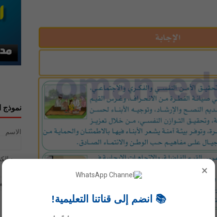
نموذج ا
الاسم
بريد إلك
×
رسالة
*
📚 انضم إلى قناتنا التعليمية!