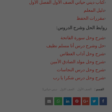
كتاب
ديني
حياتي
الصف
الأول
الفصل
الأول
دليل
المعلم
مقررات
الحفظ
روابط الحل وشرح الدروس:
شرح
وحل
سورة
الفاتحة
حل
وشرح
درس
أنا
مسلم
نظيف
شرح
وحل
آداب
العطاس
شرح
وحل
مولد
الصادق
الأمين
شرح
وحل
درس
النجاسات
شرح
وحل
درس
شكرا
يا
رب
القسم :
الصف الأول
الصف الاول
ديني حياتي1