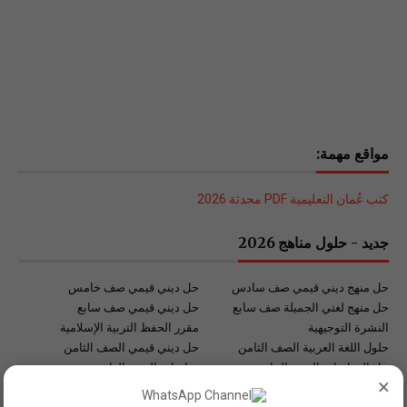
مواقع مهمة:
كتب عُمان التعليمية PDF محدثة 2026
جديد - حلول مناهج 2026
حل منهج ديني قيمي صف سادس
حل ديني قيمي صف خامس
حل منهج لغتي الجميلة صف سابع
حل ديني قيمي صف سابع
النشرة التوجيهية
مقرر الحفظ التربية الإسلامية
حلول اللغة العربية الصف الثامن
حل ديني قيمي الصف الثامن
حل الدراسات الصف الخامس
دراسات الصف العاشر
×