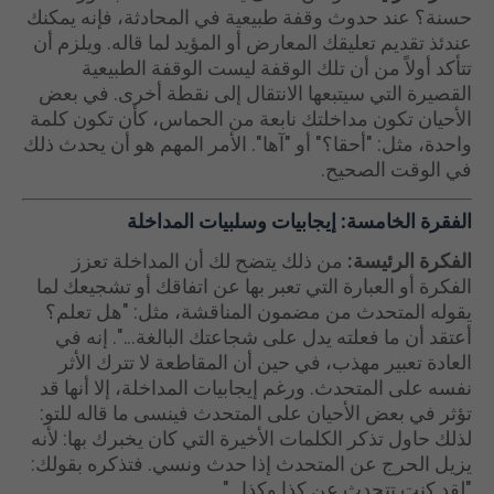
حسنة؟ عند حدوث وقفة طبيعية في المحادثة، فإنه يمكنك
عندئذ تقديم تعليقك المعارض أو المؤيد لما قاله. ويلزم أن
تتأكد أولاً من أن تلك الوقفة ليست الوقفة الطبيعية
القصيرة التي سيتبعها الانتقال إلى نقطة أخرى. في بعض
الأحيان تكون مداخلتك نابعة من الحماس، كأن تكون كلمة
واحدة، مثل: "أحقا؟" أو "آها". الأمر المهم هو أن يحدث ذلك
في الوقت الصحيح.
الفقرة الخامسة:
إيجابيات وسلبيات المداخلة
الفكرة الرئيسة:
من ذلك يتضح لك أن المداخلة تعزز
الفكرة أو العبارة التي تعبر بها عن اتفاقك أو تشجيعك لما
يقوله المتحدث من مضمون المناقشة، مثل: "هل تعلم؟
أعتقد أن ما فعلته يدل على شجاعتك البالغة...". إنه في
العادة تعبير مهذب، في حين أن المقاطعة لا تترك الأثر
نفسه على المتحدث. ورغم إيجابيات المداخلة، إلا أنها قد
تؤثر في بعض الأحيان على المتحدث فينسى ما قاله للتو:
لذلك حاول تذكر الكلمات الأخيرة التي كان يخبرك بها: لأنه
يزيل الحرج عن المتحدث إذا حدث ونسي. فتذكره بقولك:
"لقد كنت تتحدث عن كذا وكذا...".