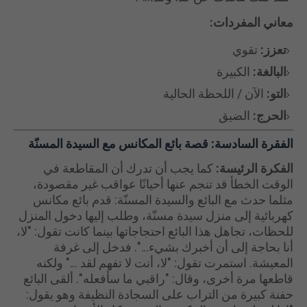
معاني المفردات:
تعزز:
تقوي
البالغة:
الكبيرة
التو:
الآن / اللحظة الحالية
الحرج:
الضيق
الفقرة السادسة:
قصة بائع المكانس مع السيدة المسنّة
الفكرة الرئيسة:
كما يجب أن تدرك أن المقاطعة في
الوقت الخطأ قد تنجم عنها أحيانًا عواقب غير مقصودة،
مثلما حدث مع البائع والسيدة المسنّة: قدم بائع مكانس
كهربائية إلى منزل سيدة مسنّة، وطلب إليها دخول المنزل
للحظات، تجاهل هذا البائع احتجاجاتها بينما كانت تقول: "لا،
أنا بحاجة إلى أن أخبرك بشيء...". فدخل إلى غرفة
المعيشة. استمرت تقول: "لا، أنت لا تفهم لقد ..." ولكنه
قاطعها مرة أخرى، وقال: "راقبي ما سأفعله". ألقى البائع
حفنة كبيرة من التراب على السجادة النظيفة وهو يقول: