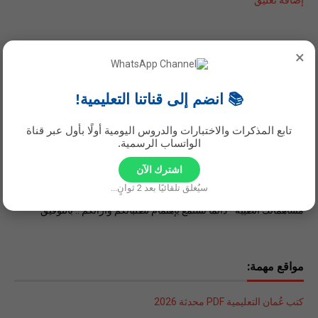
إضافة تعليق
×
📚 انضم إلى قناتنا التعليمية!
تابع المذكرات والاختبارات والدروس اليومية أولًا بأول عبر قناة
الواتساب الرسمية.
اشترك الآن
سيُغلق تلقائيًا بعد
1
ثوانٍ...
أهلا بك في موقع عُمان التعليمية - نرحب بنشر تعليقاتك البناءة و
مساهماتك الطيبة - دائما نستمع بإهتمام لطلباتكم وآرائكم .. بالتوفيق
مواقع مهمة:
كتب عُمان التعليمية PDF محدثة 2026