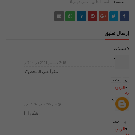
القسم :
الصف الثامن
ديني قيمي8
إرسال تعليق
5 تعليقات
غير معرف
15 ديسمبر 2024 في 7:14 م
شكراً على الملخص💕
رد
حذف
الردود
رد
رنيم يعقوب
3 يناير 2025 في 11:09 ص
شكرراااا
رد
حذف
الردود
رد