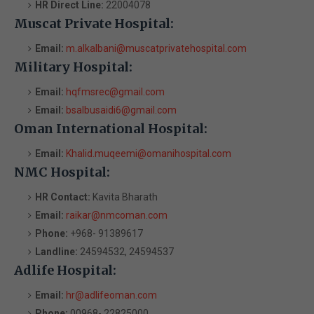
HR Direct Line:
22004078
Muscat Private Hospital:
Email:
m.alkalbani@muscatprivatehospital.com
Military Hospital:
Email:
hqfmsrec@gmail.com
Email:
bsalbusaidi6@gmail.com
Oman International Hospital:
Email:
Khalid.muqeemi@omanihospital.com
NMC Hospital:
HR Contact:
Kavita Bharath
Email:
raikar@nmcoman.com
Phone:
+968- 91389617
Landline:
24594532, 24594537
Adlife Hospital:
Email:
hr@adlifeoman.com
Phone:
00968- 22825000