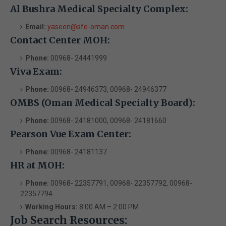
Al Bushra Medical Specialty Complex:
Email:
yaseen@sfe-oman.com
Contact Center MOH:
Phone:
00968- 24441999
Viva Exam:
Phone:
00968- 24946373, 00968- 24946377
OMBS (Oman Medical Specialty Board):
Phone:
00968- 24181000, 00968- 24181660
Pearson Vue Exam Center:
Phone:
00968- 24181137
HR at MOH:
Phone:
00968- 22357791, 00968- 22357792, 00968-
22357794
Working Hours:
8:00 AM – 2:00 PM
Job Search Resources: