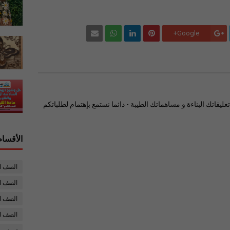
Google+
ليقاتك البناءة و مساهماتك الطيبة - دائما نستمع بإهتمام لطلباتكم
الأقسام
الصف ا
الصف ال
الصف ا
الصف ا