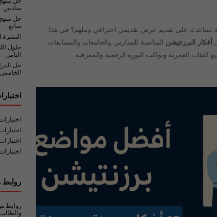
حل منهج
سادس
حل منهج 
سابع
 تساعدك على تقديم عرض تقديمي احترافي وملهم؟ في هذا
النشرة ا
ل
أفكار البرزنتيشن
المناسبة للمدارس والجامعات والمسابقات
حلول الل
ميع الفئات العمرية وتواكب الثورة الرقمية والمعرفية.
الثامن
حل الدر
الخامس
اختبارا
اختبارا
اختبارات
اختبارات
اختبارات
روابط ه
روابط مه
والطالب