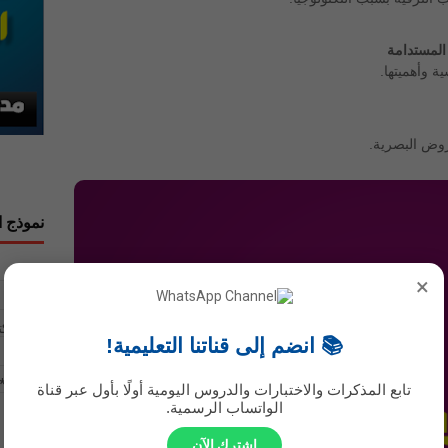
 المستدامة
 وأهميتها.
عروض البصرية.
نموذج ا
الاسم
×
بريد إلك
📚 انضم إلى قناتنا التعليمية!
رسالة
*
تابع المذكرات والاختبارات والدروس اليومية أولًا بأول عبر قناة
الواتساب الرسمية.
اشترك الآن