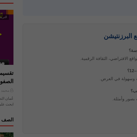
التربية
 البرزنتيشن
قع الافتراضي، الثقافة الرقمية.
تقسيما
ة وسهولة في العرض.
الصفو
محمد ي
بصور وأمثلة.
عُمان الت
ابحث على
الصف ا