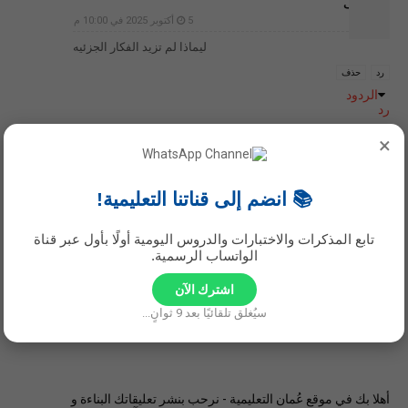
غير معرف
5 أكتوبر 2025 في 10:00 م
ليماذا لم تزيد الفكار الجزئيه
رد
حذف
الردود
رد
×
إضافة تعليق
📚 انضم إلى قناتنا التعليمية!
تابع المذكرات والاختبارات والدروس اليومية أولًا بأول عبر قناة
الواتساب الرسمية.
اشترك الآن
سيُغلق تلقائيًا بعد
8
ثوانٍ...
أهلا بك في موقع عُمان التعليمية - نرحب بنشر تعليقاتك البناءة و