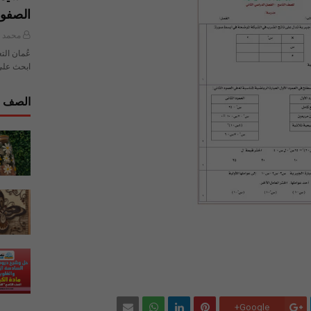
الصفو
محمد ي
عُمان الت
ابحث على
الصف ا
Google+