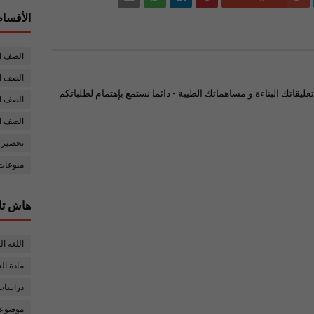
الأقسام
الصف ا
الصف ال
ليقاتك البناءة و مساهماتك الطيبة - دائما نستمع بإهتمام لطلباتكم
الصف ا
الصف ا
تحضير 
منوعات 
هاش تا
اللغة ال
مادة ال
دراسات 
موضوعات