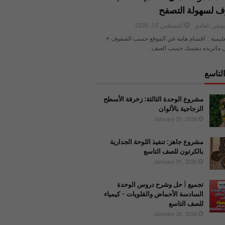
ف لسهولة التصفح
ونس الغادي
أغسطس 10, 2020
عليمية :: اقسام هامة في الموقع حسب الصفوف +
 ماتريده بنفسك حسب الصف…
لتاسع
مشروع الوحدة الثالثة: زخرفة الأسطح
الزجاجية بالألوان
January 31, 2026
مشروع جاهز: تنفيذ اللوحة الجدارية
بالكرتون للصف التاسع
January 31, 2026
تجميع | حل وشرح دروس الوحدة
السادسة الأحماض والقلويات - كيمياء
للصف التاسع
January 26, 2026