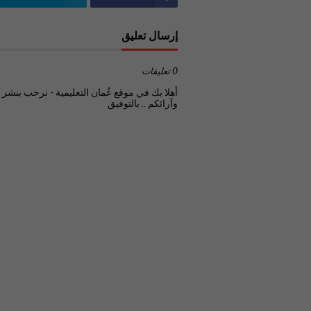
إرسال تعليق
0 تعليقات
أهلا بك في موقع عُمان التعليمية - نرحب بنشر تع
وآرائكم .. بالتوفيق