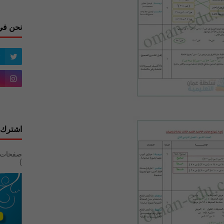
نحن في
اشترك 
)