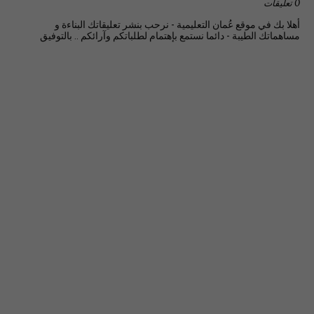
0 تعليقات
أهلا بك في موقع عُمان التعليمية - نرحب بنشر تعليقاتك البناءة و
مساهماتك الطيبة - دائما نستمع بإهتمام لطلباتكم وآرائكم .. بالتوفيق