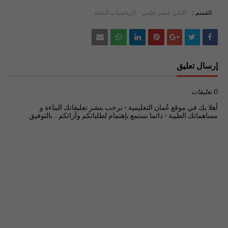
القسم :
الثاني عشر علمي
الرياضيات البحتة
إرسال تعليق
0 تعليقات
أهلا بك في موقع عُمان التعليمية - نرحب بنشر تعليقاتك البناءة و
مساهماتك الطيبة - دائما نستمع بإهتمام لطلباتكم وآرائكم .. بالتوفيق