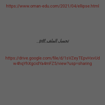
https://www.oman-edu.com/2021/04/ellipse.html
تحميل الملف pdf
https://drive.google.com/file/d/1sVZeyTEpvHxvUd
w4hqYhXgcidYa4mFZ5/view?usp=sharing