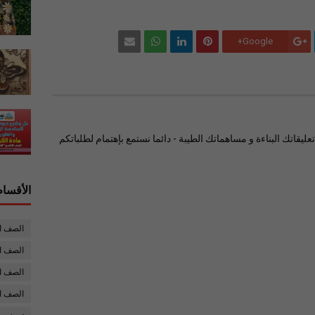
Google+
ليقاتك البناءة و مساهماتك الطيبة - دائما نستمع بإهتمام لطلباتكم
الأقسام
الصف ا
الصف ال
الصف ا
الصف ا