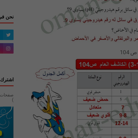
نحن في
اشترك 
)