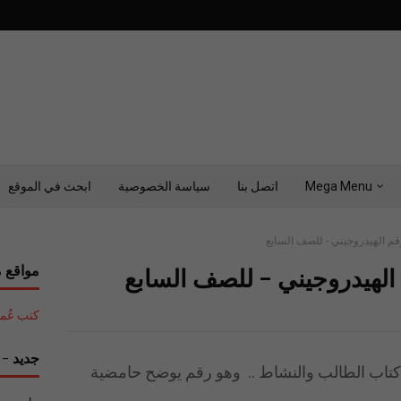
Mega Menu
اتصل بنا
سياسة الخصوصية
ابحث في الموقع
م الهيدروجيني - للصف السابع
مواقع م
الهيدروجيني - للصف السابع
كتب عُمان التع
جديد - ح
ني_ كتاب الطالب والنشاط .. وهو رقم يوضح حامضية