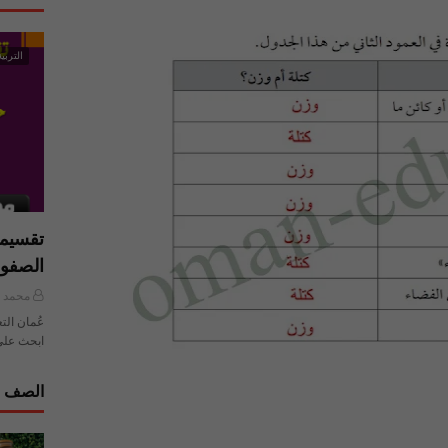
التربية
تقسيما
الصفو
محمد ي
عُمان الت
ابحث على
الصف ا