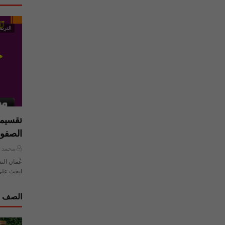
التربية
تقسيما
الصفو
محمد ي
عُمان الت
ابحث على
الصف ا