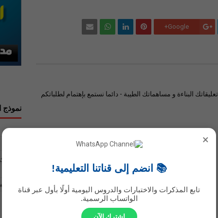
Google+
ليقاتك البناءة و مساهماتك الطيبة - دائما نستمع بإهتمام لطلباتكم
نموذج ا
الاسم
×
بريد إلك
📚 انضم إلى قناتنا التعليمية!
رسالة
*
تابع المذكرات والاختبارات والدروس اليومية أولًا بأول عبر قناة
الواتساب الرسمية.
اشترك الآن