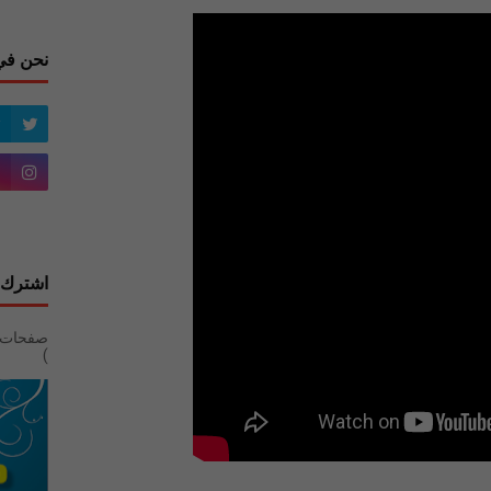
نحن في
اشترك 
)