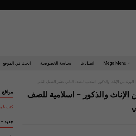
Mega Menu
اتصل بنا
سياسة الخصوصية
ابحث في الموقع
 الورثة من الإناث والذكور - اسلامية للصف الثاني عشر الفصل الثاني
مواقع م
ن الإناث والذكور - اسلامية للصف
ي
كتب عُمان التع
جديد - ح