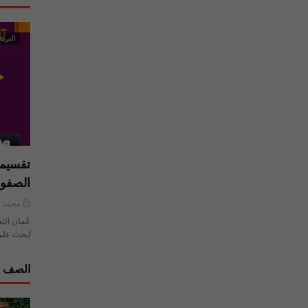
التربية
تقسيما
الصفو
محمد ي
عُمان الت
ابحث على
الصف ا