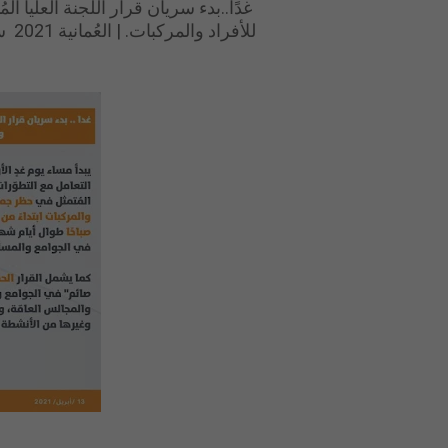
غدًا..بدء سريان قرار اللجنة العليا ا
للأفراد والمركبات. | العُمانية 2021 سلطنة عمان