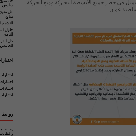
حل منهج
لمُتمثل في حظر جميع الأنشطة التجاريّة ومنع الحركة
سادس
حل منهج 
سابع
النشرة ا
حلول الل
الثامن
حل الدر
الخامس
اختبارا
اختبارا
اختبارات
اختبارات
اختبارات
روابط ه
روابط مه
والطالب