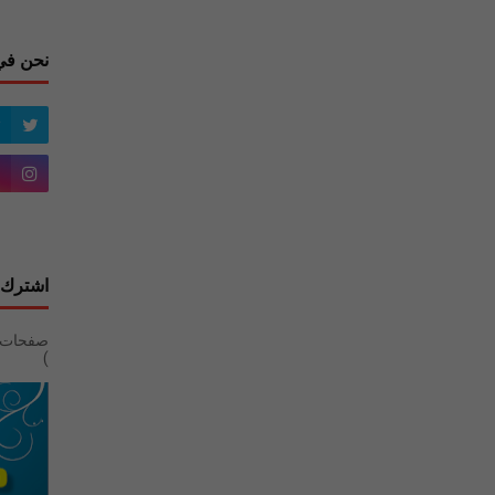
نحن في
اشترك 
)