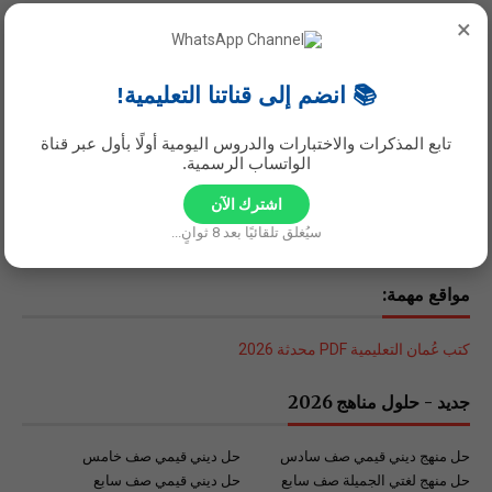
×
📚 انضم إلى قناتنا التعليمية!
تابع المذكرات والاختبارات والدروس اليومية أولًا بأول عبر قناة
الواتساب الرسمية.
اشترك الآن
سيُغلق تلقائيًا بعد
7
ثوانٍ...
مواقع مهمة:
كتب عُمان التعليمية PDF محدثة 2026
جديد - حلول مناهج 2026
حل منهج ديني قيمي صف سادس
حل ديني قيمي صف خامس
حل منهج لغتي الجميلة صف سابع
حل ديني قيمي صف سابع