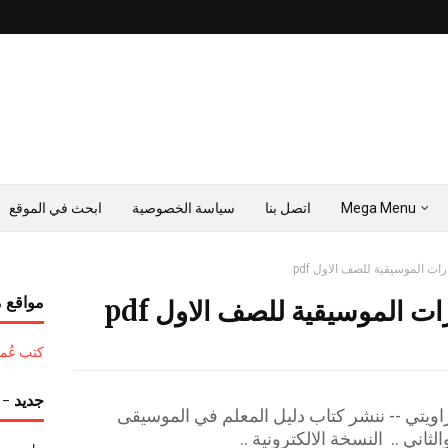
Mega Menu
اتصل بنا
سياسة الخصوصية
ابحث في الموقع
رات الموسيقية للصف الاول pdf
مواقع م
ات الموسيقية للصف الاول pdf
كتب عُمان التع
جديد - ح
اويتي -- ننشر كتاب دليل المعلم في الموسيقى
اني .. النسخة الالكترونية ..