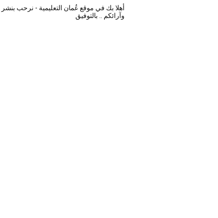
أهلا بك في موقع عُمان التعليمية - نرحب بنشر تع
وآرائكم .. بالتوفيق