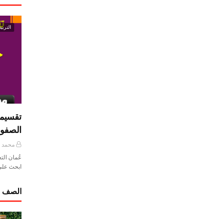
التربية
تقسيما
الصفو
محمد ي
عُمان الت
ابحث على
الصف ا