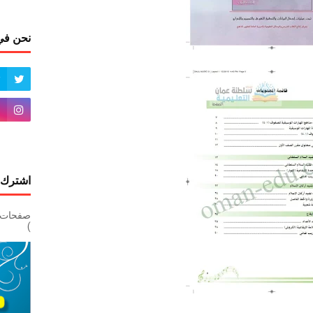
نحن في
اشترك 
)