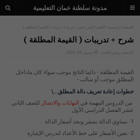
مدونة سلطنة عمان التعليمية
الصفحة الرئيسية
الصف الثاني عشر
شرح + تدريبات ( القيمة المطلقة )
شرح + تدريبات ( القيمة المطلقة )
محمد يونس الغادي
ديسمبر 04, 2020
القيمة المطلقة - دائما الناتج موجب سواء كان ماداخل
المطلق موجب أو سالب -
خطوات إعادة تعريف دالة المطلق ..\
من الدروس المهمة في
النهايات والاتصال
للصف الثاني
عشر الفصل الدراسي الأول
1- نساوي الدالة بصفر ونجد أصفار الدالة
2- نعين الأصفار على خط الأعداد لندرس الإشارة