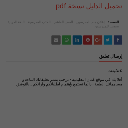
تحميل الدليل نسخة pdf
القسم :
إعلان هام للمدرسين
الصف العاشر
الكتب المدرسية
اللغة العربية
تحضير للمدرسين
إرسال تعليق
0 تعليقات
أهلا بك في موقع عُمان التعليمية - نرحب بنشر تعليقاتك البناءة و
مساهماتك الطيبة - دائما نستمع بإهتمام لطلباتكم وآرائكم .. بالتوفيق