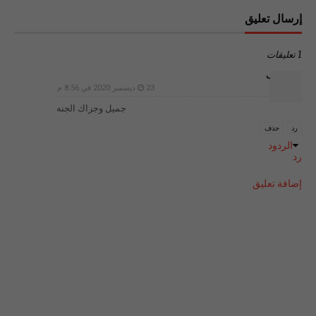
إرسال تعليق
1 تعليقات
غير معرف
23 ديسمبر 2020 في 8:56 م
جميل وجزاك الجنه
رد
حذف
الردود
رد
إضافة تعليق