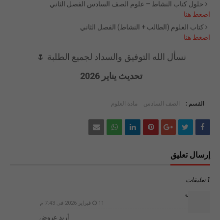
حلول كتاب النشاط – علوم الصف السادس الفصل الثاني
اضغط هنا
كتاب العلوم (الطالب + النشاط) الفصل الثاني
اضغط هنا
نسأل الله التوفيق والسداد لجميع الطلبة 🌷
تحديث يناير 2026
القسم :
الصف السادس
مادة العلوم
إرسال تعليق
1 تعليقات
غير معرف
11 فبراير 2026 في 7:43 م
‏أريد عروض