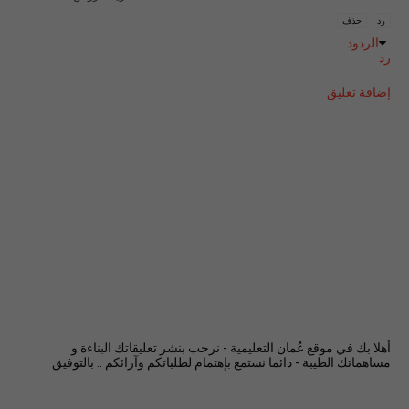
رد
حذف
الردود
رد
إضافة تعليق
أهلا بك في موقع عُمان التعليمية - نرحب بنشر تعليقاتك البناءة و
مساهماتك الطيبة - دائما نستمع بإهتمام لطلباتكم وآرائكم .. بالتوفيق