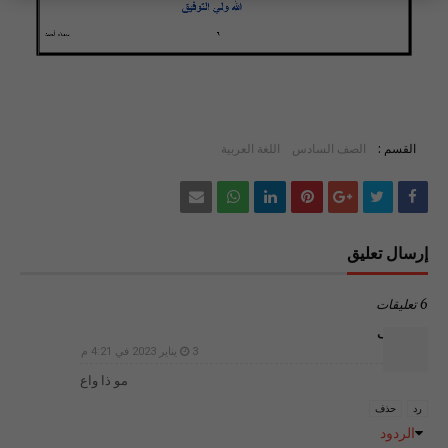
القسم :
الصف السادس
اللغة العربية
إرسال تعليق
6 تعليقات
غير معرف
3 يناير 2023 في 4:21 م
مو ذا واع
رد
حذف
الردود