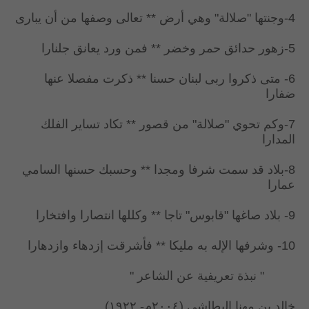
4-وجنتها "صلالة" وهي أرض ** تعالى وصفها من أن يبارى
5-زهور حدائق حمر وخضر ** فمن ورد يعانق جلنارا
6- متى ذكروا ربى لبنان حسنا ** ذكرت مفصلا عنها
ضفارا
7-وكم تحوي "صلالة" من قصور ** تكاد تساير الفلك
المدارا
8-بلاد قد سمت شرفا ومجدا ** وحسبك حسنها السامي
عمارا
9- بلاد صاغها "قابوس" تاجا ** وكللها انتصارا وافتخارا
10- وشرفها الإله به مليكا ** فأشرقت إزدهاء وازدهارا
" نبذة تعريفية عن الشاعر "
خالد بن مهنا البطاشي (٢٠٠٤م- ١٩٢٢)