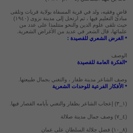
قاضٍ وفقيه، ولد في قرية المسفاة بولاية قريات وتلقى
مبادئ التعليم فيها ، ثم ارتحل إلى مدينة نزوى (١٩٤٠)
حيث تلقى علوم الدين والنحو متتلمذا على عدد من
علمائها، قال الشعر في عديد من الأغراض الشعرية.
* الغرض الشعري للقصيدة :
الوصف
*الفكرة العامة للقصيدة
وصف الشاعر مدينة ظفار ، والتغني بجمال طبيعتها.
* الأفكار الفرعية للوحدات الشعرية
(١_٣) إعجاب الشاعر بظفار والتغني بأيامه القصار فيها.
(٤_٧) وصف جمال مدينة صلالة
(٨_١٠) فضل جلالة السلطان على عمان