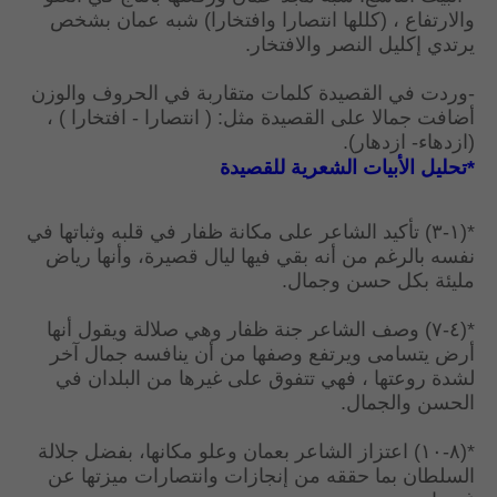
والارتفاع ، (كللها انتصارا وافتخارا) شبه عمان بشخص
يرتدي إكليل النصر والافتخار.
-وردت في القصيدة كلمات متقاربة في الحروف والوزن
أضافت جمالا على القصيدة مثل: ( انتصارا - افتخارا ) ،
(ازدهاء- ازدهار).
*تحليل الأبيات الشعرية للقصيدة
*(١-٣) تأكيد الشاعر على مكانة ظفار في قلبه وثباتها في
نفسه بالرغم من أنه بقي فيها ليال قصيرة، وأنها رياض
مليئة بكل حسن وجمال.
*(٤-٧) وصف الشاعر جنة ظفار وهي صلالة ويقول أنها
أرض يتسامى ويرتفع وصفها من أن ينافسه جمال آخر
لشدة روعتها ، فهي تتفوق على غيرها من البلدان في
الحسن والجمال.
*(٨-١٠) اعتزاز الشاعر بعمان وعلو مكانها، بفضل جلالة
السلطان بما حققه من إنجازات وانتصارات ميزتها عن