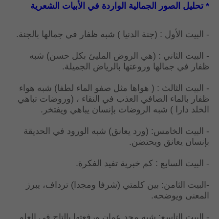
* تحليل الصور الجمالية الواردة في الأبيات الشعرية
- البيت الأول : (جنة الدنيا ) شبه ظفار في جمالها بالجنة.
- البيت الثاني : (هي الروض المليئ بكل حسن) شبه
ظفار في جمالها وروعتها بالرياض الجميلة.
- البيت الثالث : ( هواها مثل صفو الماء لطفا) شبه هواء
ظفار بالماء الصافي العذب في النقاء ، (وروضات تباهي
الخلد دارا ) شبه الروضات بإنسان يباهي ويفتخر.
- البيت الخامس: (ورد يعانق) شبه الورود في الحديقة
بإنسان يعانق ويحتضن.
- البيت السابع : كم خبرية تفيد الفكرة.
-البيت الثامن: بين كلمتي (شرفا ومجدا) ترداف، يبرز
المعنى ويوضحه.
- البيت التاسع: شبه مجد عمان ورفعتها بالتاج في العلو